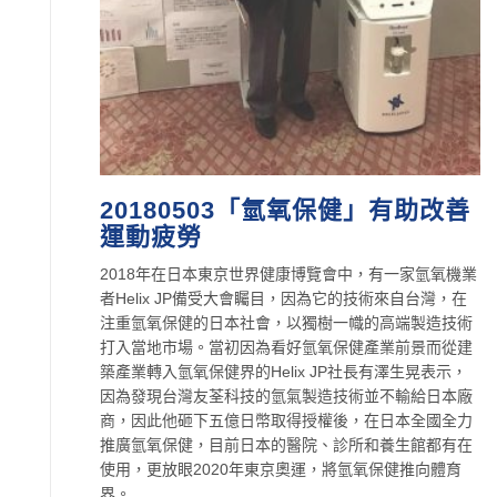
20180503「氫氧保健」有助改善
運動疲勞
2018年在日本東京世界健康博覽會中，有一家氫氧機業
者Helix JP備受大會矚目，因為它的技術來自台灣，在
注重氫氧保健的日本社會，以獨樹一幟的高端製造技術
打入當地市場。當初因為看好氫氧保健產業前景而從建
築產業轉入氫氧保健界的Helix JP社長有澤生晃表示，
因為發現台灣友荃科技的氫氣製造技術並不輸給日本廠
商，因此他砸下五億日幣取得授權後，在日本全國全力
推廣氫氧保健，目前日本的醫院、診所和養生館都有在
使用，更放眼2020年東京奧運，將氫氧保健推向體育
界。