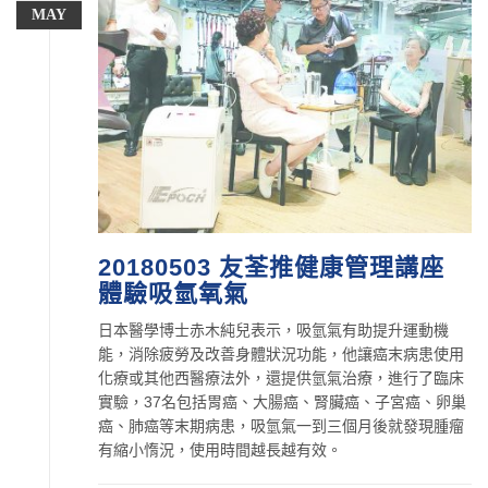
MAY
20180503 友荃推健康管理講座
體驗吸氫氧氣
日本醫學博士赤木純兒表示，吸氫氣有助提升運動機
能，消除疲勞及改善身體狀況功能，他讓癌末病患使用
化療或其他西醫療法外，還提供氫氣治療，進行了臨床
實驗，37名包括胃癌、大腸癌、腎臟癌、子宮癌、卵巢
癌、肺癌等末期病患，吸氫氣一到三個月後就發現腫瘤
有縮小惰況，使用時間越長越有效。